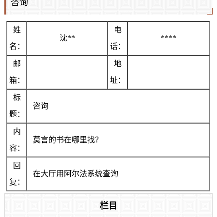
咨询
姓
电
沈**
****
名：
话：
邮
地
箱：
址：
标
咨询
题：
内
莫言的书在哪里找？
容：
回
在大厅用阿尔法系统查询
复：
栏目