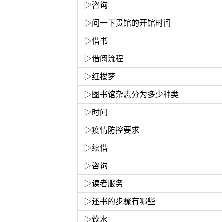
▷
咨询
▷
问一下贵馆的开馆时间
▷
借书
▷
借阅流程
▷
红楼梦
▷
图书馆杂志分为多少种类
▷
时间
▷
疫情防控要求
▷
续借
▷
咨询
▷
读者服务
▷
还书的步骤有哪些
▷
饮水