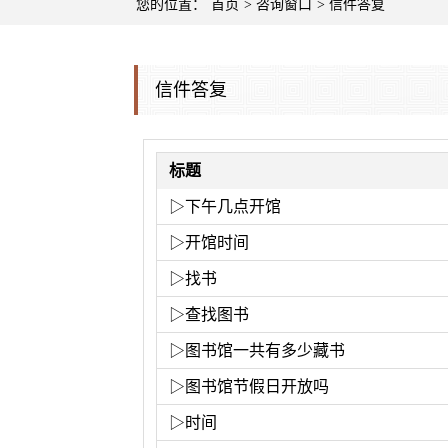
您的位置：
首页
>
咨询窗口
>
信件答复
信件答复
标题
▷
下午几点开馆
▷
开馆时间
▷
找书
▷
查找图书
▷
图书馆一共有多少藏书
▷
图书馆节假日开放吗
▷
时间